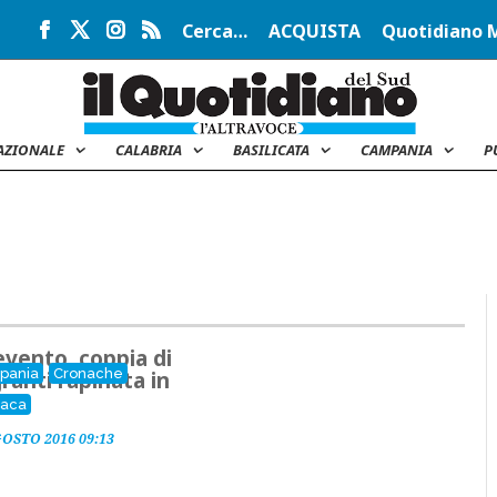
Cerca…
ACQUISTA
Quotidiano 
AZIONALE
CALABRIA
BASILICATA
CAMPANIA
P
vento, coppia di
pania
Cronache
ranti rapinata in
naca
GOSTO 2016 09:13