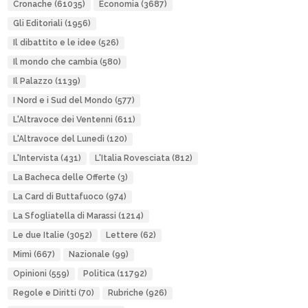
Cronache
(61035)
Economia
(3687)
Gli Editoriali
(1956)
Il dibattito e le idee
(526)
Il mondo che cambia
(580)
Il Palazzo
(1139)
I Nord e i Sud del Mondo
(577)
L'Altravoce dei Ventenni
(611)
L'Altravoce del Lunedì
(120)
L'Intervista
(431)
L'Italia Rovesciata
(812)
La Bacheca delle Offerte
(3)
La Card di Buttafuoco
(974)
La Sfogliatella di Marassi
(1214)
Le due Italie
(3052)
Lettere
(62)
Mimì
(667)
Nazionale
(99)
Opinioni
(559)
Politica
(11792)
Regole e Diritti
(70)
Rubriche
(926)