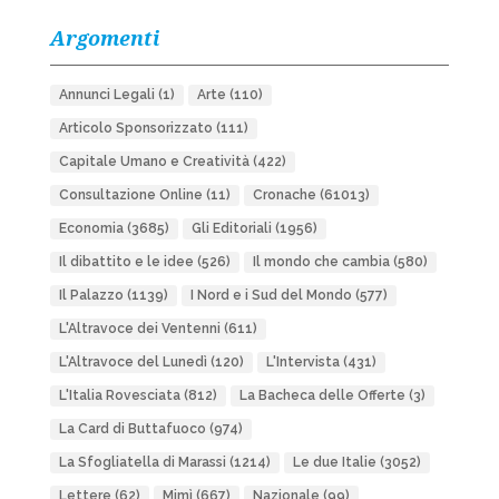
Argomenti
Annunci Legali
(1)
Arte
(110)
Articolo Sponsorizzato
(111)
Capitale Umano e Creatività
(422)
Consultazione Online
(11)
Cronache
(61013)
Economia
(3685)
Gli Editoriali
(1956)
Il dibattito e le idee
(526)
Il mondo che cambia
(580)
Il Palazzo
(1139)
I Nord e i Sud del Mondo
(577)
L'Altravoce dei Ventenni
(611)
L'Altravoce del Lunedì
(120)
L'Intervista
(431)
L'Italia Rovesciata
(812)
La Bacheca delle Offerte
(3)
La Card di Buttafuoco
(974)
La Sfogliatella di Marassi
(1214)
Le due Italie
(3052)
Lettere
(62)
Mimì
(667)
Nazionale
(99)