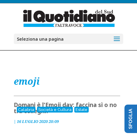
Seleziona una pagina
emoji
Domani è l'Emoji day: faccina sì o no
tra colleghi?
Calabria
Società e Cultura
Estate
SFOGLIA
|
16 LUGLIO 2020 20:09