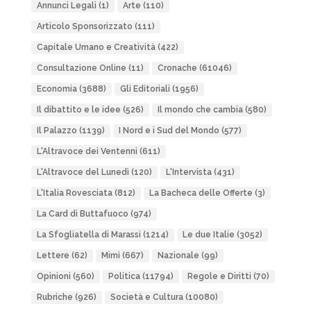
Annunci Legali
(1)
Arte
(110)
Articolo Sponsorizzato
(111)
Capitale Umano e Creatività
(422)
Consultazione Online
(11)
Cronache
(61046)
Economia
(3688)
Gli Editoriali
(1956)
Il dibattito e le idee
(526)
Il mondo che cambia
(580)
Il Palazzo
(1139)
I Nord e i Sud del Mondo
(577)
L'Altravoce dei Ventenni
(611)
L'Altravoce del Lunedì
(120)
L'Intervista
(431)
L'Italia Rovesciata
(812)
La Bacheca delle Offerte
(3)
La Card di Buttafuoco
(974)
La Sfogliatella di Marassi
(1214)
Le due Italie
(3052)
Lettere
(62)
Mimì
(667)
Nazionale
(99)
Opinioni
(560)
Politica
(11794)
Regole e Diritti
(70)
Rubriche
(926)
Società e Cultura
(10080)