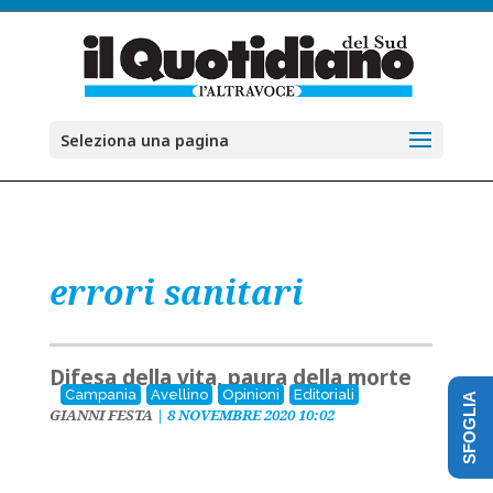
Seleziona una pagina
errori sanitari
Difesa della vita, paura della morte
Campania
Avellino
Opinioni
Editoriali
SFOGLIA
GIANNI FESTA
|
8 NOVEMBRE 2020 10:02