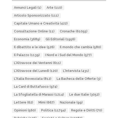
Annunci Legali
(1)
Arte
(110)
Articolo Sponsorizzato
(111)
Capitale Umano e Creatività
(422)
Consultazione Online
(11)
Cronache
(61055)
Economia
(3689)
Gli Editoriali
(1956)
Il dibattito e le idee
(526)
Il mondo che cambia
(580)
Il Palazzo
(1139)
I Nord e i Sud del Mondo
(577)
L'Altravoce dei Ventenni
(611)
L'Altravoce del Lunedì
(120)
L'Intervista
(431)
L'Italia Rovesciata
(812)
La Bacheca delle Offerte
(3)
La Card di Buttafuoco
(974)
La Sfogliatella di Marassi
(1214)
Le due Italie
(3052)
Lettere
(62)
Mimì
(667)
Nazionale
(99)
Opinioni
(560)
Politica
(11794)
Regole e Diritti
(70)