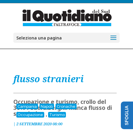
Seleziona una pagina
flusso stranieri
Occupazione e turismo, crollo del
30% Federalberghi: manca flusso di
Campania
Napoli
Cronache
SFOGLIA
stranieri
,
Occupazione
Turismo
|
2 SETTEMBRE 2020 08:00