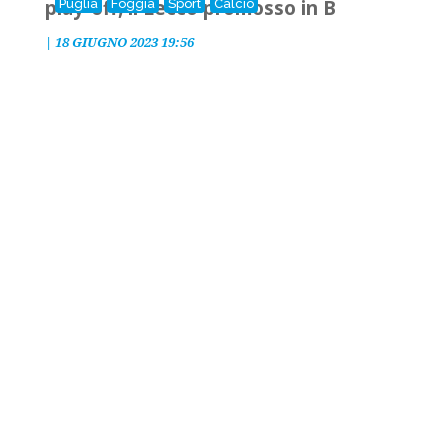
play-off, il Lecco promosso in B
Puglia
Foggia
Sport
Calcio
|
18 GIUGNO 2023 19:56