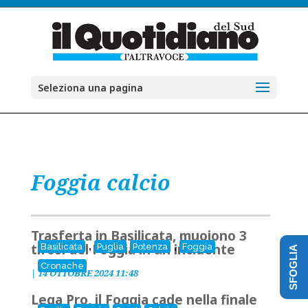
Seleziona una pagina
Foggia calcio
Trasferta in Basilicata, muoiono 3
,
,
tifosi del Foggia in un incidente
Basilicata
Puglia
Potenza
Foggia
SFOGLIA
Cronache
|
14 OTTOBRE 2024 11:48
Lega Pro, il Foggia cade nella finale