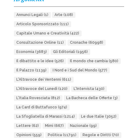
Annunci Legali
(1)
Arte
(108)
Articolo Sponsorizzato
(111)
Capitale Umano e Creatività
(422)
Consultazione Online
(11)
Cronache
(60998)
Economia
(3683)
Gli Editoriali
(1956)
Il dibattito e le idee
(526)
Il mondo che cambia
(580)
Il Palazzo
(1139)
I Nord e i Sud del Mondo
(577)
L'Altravoce dei Ventenni
(611)
L'Altravoce del Lunedì
(120)
L'Intervista
(430)
L'Italia Rovesciata
(812)
La Bacheca delle Offerte
(3)
La Card di Buttafuoco
(974)
La Sfogliatella di Marassi
(1214)
Le due Italie
(3052)
Lettere
(62)
Mimì
(667)
Nazionale
(99)
Opinioni
(559)
Politica
(11791)
Regole e Diritti
(70)