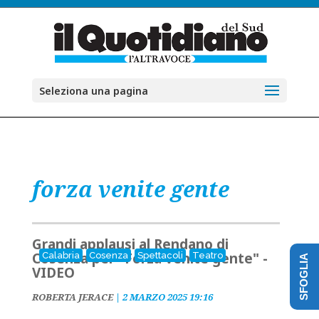
Seleziona una pagina
forza venite gente
Grandi applausi al Rendano di
Cosenza per "Forza venite gente" -
Calabria
Cosenza
Spettacoli
Teatro
SFOGLIA
VIDEO
ROBERTA JERACE
|
2 MARZO 2025 19:16