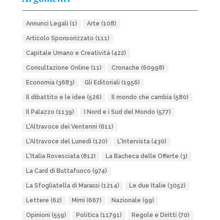
Annunci Legali
(1)
Arte
(108)
Articolo Sponsorizzato
(111)
Capitale Umano e Creatività
(422)
Consultazione Online
(11)
Cronache
(60998)
Economia
(3683)
Gli Editoriali
(1956)
Il dibattito e le idee
(526)
Il mondo che cambia
(580)
Il Palazzo
(1139)
I Nord e i Sud del Mondo
(577)
L'Altravoce dei Ventenni
(611)
L'Altravoce del Lunedì
(120)
L'Intervista
(430)
L'Italia Rovesciata
(812)
La Bacheca delle Offerte
(3)
La Card di Buttafuoco
(974)
La Sfogliatella di Marassi
(1214)
Le due Italie
(3052)
Lettere
(62)
Mimì
(667)
Nazionale
(99)
Opinioni
(559)
Politica
(11791)
Regole e Diritti
(70)