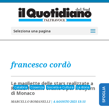
Seleziona una pagina
francesco cordò
Le magliette delle stars realizzate a
Rende: l'ultimo ordine è per il Bayern
Calabria
Cosenza
Società e Cultura
La storia
SFOGLIA
di Monaco
MARCELLO ROMANELLI
|
4 AGOSTO 2021 13:51