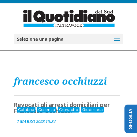
Seleziona una pagina
francesco occhiuzzi
Revocati gli arresti domiciliari per
Francesco Occhiuzzi
Calabria
Cosenza
Cronache
Giudiziaria
SFOGLIA
|
1 MARZO 2023 15:34