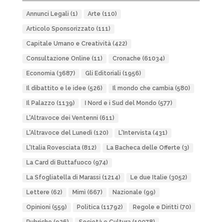
Annunci Legali
(1)
Arte
(110)
Articolo Sponsorizzato
(111)
Capitale Umano e Creatività
(422)
Consultazione Online
(11)
Cronache
(61034)
Economia
(3687)
Gli Editoriali
(1956)
Il dibattito e le idee
(526)
Il mondo che cambia
(580)
Il Palazzo
(1139)
I Nord e i Sud del Mondo
(577)
L'Altravoce dei Ventenni
(611)
L'Altravoce del Lunedì
(120)
L'Intervista
(431)
L'Italia Rovesciata
(812)
La Bacheca delle Offerte
(3)
La Card di Buttafuoco
(974)
La Sfogliatella di Marassi
(1214)
Le due Italie
(3052)
Lettere
(62)
Mimì
(667)
Nazionale
(99)
Opinioni
(559)
Politica
(11792)
Regole e Diritti
(70)