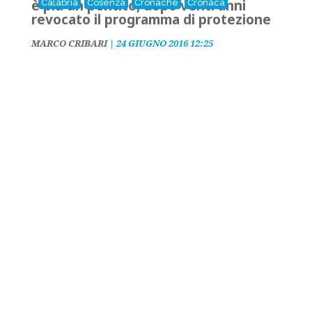
è più un pentito, dopo venti anni
Calabria
Cosenza
Cronache
Cronaca
revocato il programma di protezione
MARCO CRIBARI
|
24 GIUGNO 2016 12:25