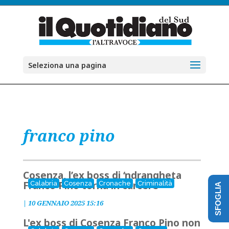
Seleziona una pagina
franco pino
Cosenza, l’ex boss di ‘ndrangheta
Franco Pino torna in carcere
Calabria
Cosenza
Cronache
Criminalità
SFOGLIA
|
10 GENNAIO 2025 15:16
L'ex boss di Cosenza Franco Pino non