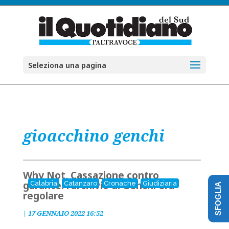
Seleziona una pagina
gioacchino genchi
Why Not, Cassazione contro
garante: l'archivio di Genchi era
Calabria
Catanzaro
Cronache
Giudiziaria
SFOGLIA
regolare
|
17 GENNAIO 2022 16:52