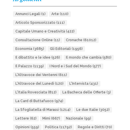
Annunci Legali
(1)
Arte
(110)
Articolo Sponsorizzato
(111)
Capitale Umano e Creatività
(422)
Consultazione Online
(11)
Cronache
(61012)
Economia
(3685)
Gli Editoriali
(1956)
Il dibattito e le idee
(526)
Il mondo che cambia
(580)
Il Palazzo
(1139)
I Nord e i Sud del Mondo
(577)
L'Altravoce dei Ventenni
(611)
L'Altravoce del Lunedì
(120)
L'Intervista
(431)
L'Italia Rovesciata
(812)
La Bacheca delle Offerte
(3)
La Card di Buttafuoco
(974)
La Sfogliatella di Marassi
(1214)
Le due Italie
(3052)
Lettere
(62)
Mimì
(667)
Nazionale
(99)
Opinioni
(559)
Politica
(11792)
Regole e Diritti
(70)