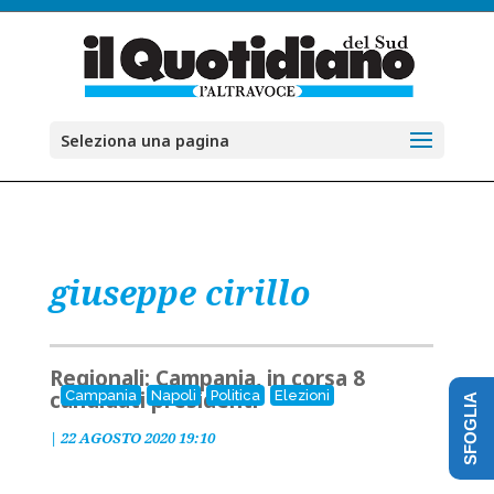
Seleziona una pagina
giuseppe cirillo
Regionali: Campania, in corsa 8
candidati presidenti
Campania
Napoli
Politica
Elezioni
SFOGLIA
|
22 AGOSTO 2020 19:10