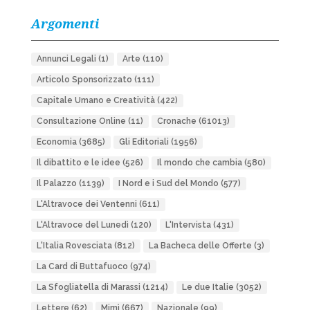
Argomenti
Annunci Legali
(1)
Arte
(110)
Articolo Sponsorizzato
(111)
Capitale Umano e Creatività
(422)
Consultazione Online
(11)
Cronache
(61013)
Economia
(3685)
Gli Editoriali
(1956)
Il dibattito e le idee
(526)
Il mondo che cambia
(580)
Il Palazzo
(1139)
I Nord e i Sud del Mondo
(577)
L'Altravoce dei Ventenni
(611)
L'Altravoce del Lunedì
(120)
L'Intervista
(431)
L'Italia Rovesciata
(812)
La Bacheca delle Offerte
(3)
La Card di Buttafuoco
(974)
La Sfogliatella di Marassi
(1214)
Le due Italie
(3052)
Lettere
(62)
Mimì
(667)
Nazionale
(99)