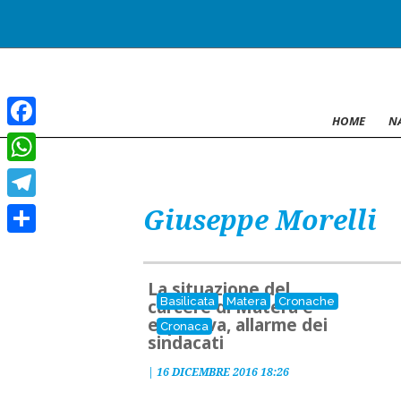
HOME
N
Facebook
WhatsApp
Giuseppe Morelli
Telegram
Condividi
La situazione del
Basilicata
Matera
Cronache
carcere di Matera è
esplosiva, allarme dei
Cronaca
sindacati
|
16 DICEMBRE 2016 18:26