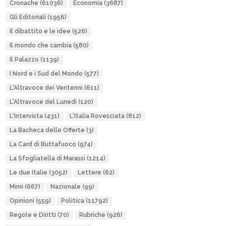
Cronache
(61036)
Economia
(3687)
Gli Editoriali
(1956)
Il dibattito e le idee
(526)
Il mondo che cambia
(580)
Il Palazzo
(1139)
I Nord e i Sud del Mondo
(577)
L'Altravoce dei Ventenni
(611)
L'Altravoce del Lunedì
(120)
L'Intervista
(431)
L'Italia Rovesciata
(812)
La Bacheca delle Offerte
(3)
La Card di Buttafuoco
(974)
La Sfogliatella di Marassi
(1214)
Le due Italie
(3052)
Lettere
(62)
Mimì
(667)
Nazionale
(99)
Opinioni
(559)
Politica
(11792)
Regole e Diritti
(70)
Rubriche
(926)