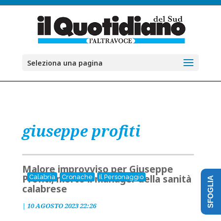
Seleziona una pagina
giuseppe profiti
Malore improvviso per Giuseppe
Profiti, morto il manager della sanità
Calabria
Cronache
Il Personaggio
SFOGLIA
calabrese
|
10 AGOSTO 2023 22:26