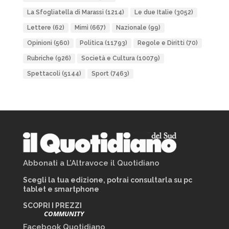
La Sfogliatella di Marassi
(1214)
Le due Italie
(3052)
Lettere
(62)
Mimì
(667)
Nazionale
(99)
Opinioni
(560)
Politica
(11793)
Regole e Diritti
(70)
Rubriche
(926)
Società e Cultura
(10079)
Spettacoli
(5144)
Sport
(7463)
Abbonati a L’Altravoce il Quotidiano
Scegli la tua edizione, potrai consultarla su pc
tablet e smartphone
SCOPRI I PREZZI
COMMUNITY
Facebook Quotidiano