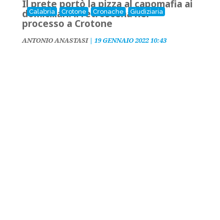
Il prete portò la pizza al capomafia ai
domiciliari: il retroscena nel
Calabria
Crotone
Cronache
Giudiziaria
processo a Crotone
ANTONIO ANASTASI
|
19 GENNAIO 2022 10:43