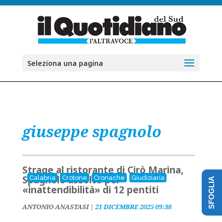
Seleziona una pagina
giuseppe spagnolo
Strage al ristorante di Cirò Marina,
Spagnolo assolto per
Calabria
Crotone
Cronache
Giudiziaria
SFOGLIA
«inattendibilità» di 12 pentiti
ANTONIO ANASTASI
|
21 DICEMBRE 2025 09:38