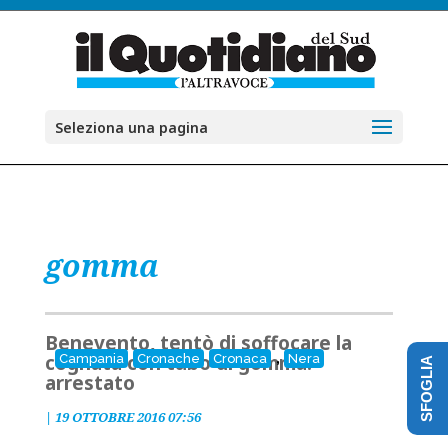
Seleziona una pagina
gomma
Benevento, tentò di soffocare la
,
cognata con tubo di gomma:
Campania
Cronache
Cronaca
Nera
SFOGLIA
arrestato
|
19 OTTOBRE 2016 07:56