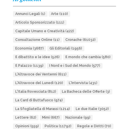
Annunci Legali
(1)
Arte
(110)
Articolo Sponsorizzato
(111)
Capitale Umano e Creatività
(422)
Consultazione Online
(11)
Cronache
(61032)
Economia
(3687)
Gli Editoriali
(1956)
Il dibattito e le idee
(526)
Il mondo che cambia
(580)
Il Palazzo
(1139)
I Nord e i Sud del Mondo
(577)
L'Altravoce dei Ventenni
(611)
L'Altravoce del Lunedì
(120)
L'Intervista
(431)
L'Italia Rovesciata
(812)
La Bacheca delle Offerte
(3)
La Card di Buttafuoco
(974)
La Sfogliatella di Marassi
(1214)
Le due Italie
(3052)
Lettere
(62)
Mimì
(667)
Nazionale
(99)
Opinioni
(559)
Politica
(11792)
Regole e Diritti
(70)