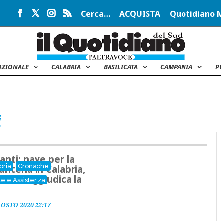
Cerca…
ACQUISTA
Quotidiano 
AZIONALE
CALABRIA
BASILICATA
CAMPANIA
P
i
anti: nave per la
bria
Cronache
antena in Calabria,
minale aggiudica la
te e Assistenza
GOSTO 2020 22:17