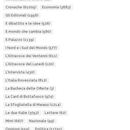
Cronache
(61005)
Economia
(3683)
Gli Editoriali
(1956)
Il dibattito e le idee
(526)
Il mondo che cambia
(580)
Il Palazzo
(1139)
I Nord e i Sud del Mondo
(577)
L'Altravoce dei Ventenni
(611)
L'Altravoce del Lunedì
(120)
L'Intervista
(430)
L'Italia Rovesciata
(812)
La Bacheca delle Offerte
(3)
La Card di Buttafuoco
(974)
La Sfogliatella di Marassi
(1214)
Le due Italie
(3052)
Lettere
(62)
Mimì
(667)
Nazionale
(99)
Opinioni
(559)
Politica
(11791)