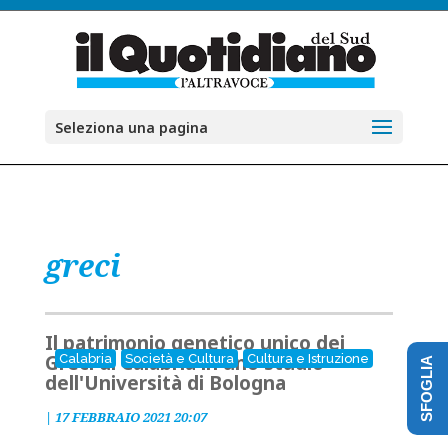
Seleziona una pagina
greci
Il patrimonio genetico unico dei
Greci di Calabria in uno studio
Calabria
Società e Cultura
Cultura e Istruzione
SFOGLIA
dell'Università di Bologna
|
17 FEBBRAIO 2021 20:07