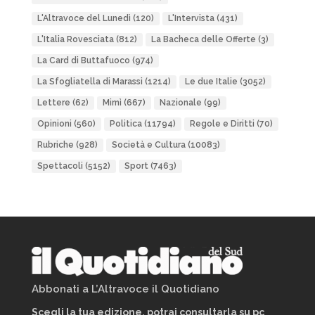
L'Altravoce del Lunedì
(120)
L'Intervista
(431)
L'Italia Rovesciata
(812)
La Bacheca delle Offerte
(3)
La Card di Buttafuoco
(974)
La Sfogliatella di Marassi
(1214)
Le due Italie
(3052)
Lettere
(62)
Mimì
(667)
Nazionale
(99)
Opinioni
(560)
Politica
(11794)
Regole e Diritti
(70)
Rubriche
(928)
Società e Cultura
(10083)
Spettacoli
(5152)
Sport
(7463)
Abbonati a L’Altravoce il Quotidiano
Scegli la tua edizione, potrai consultarla su pc