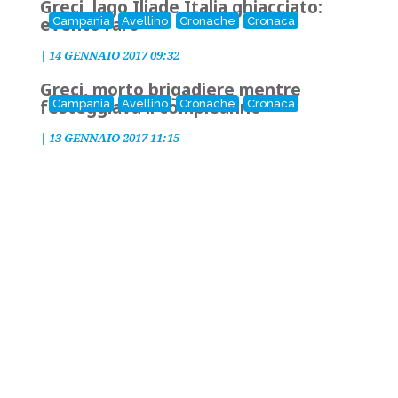
Greci, lago Iliade Italia ghiacciato:
evento raro
Campania
Avellino
Cronache
Cronaca
|
14 GENNAIO 2017 09:32
Greci, morto brigadiere mentre
festeggiava il compleanno
Campania
Avellino
Cronache
Cronaca
|
13 GENNAIO 2017 11:15