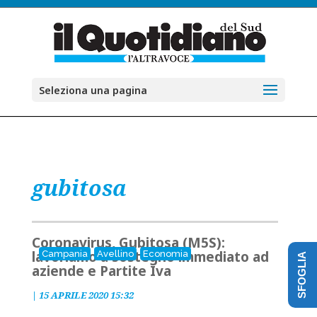
Seleziona una pagina
gubitosa
Coronavirus, Gubitosa (M5S):
lavoriamo a sostegno immediato ad
Campania
Avellino
Economia
SFOGLIA
aziende e Partite Iva
|
15 APRILE 2020 15:32