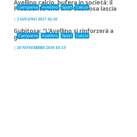
Avellino calcio, bufera in società: il
Presidente onorario Gubitosa lascia
Campania
Avellino
Sport
Calcio
|
2 GIUGNO 2017 16:16
Gubitosa: “L’Avellino si rinforzerà a
gennaio”
Campania
Avellino
Sport
Calcio
|
20 NOVEMBRE 2016 10:13