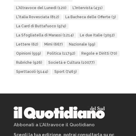
L'Altravoce del Lunedì
(120)
L'Intervista
(431)
L'Italia Rovesciata
(812)
La Bacheca delle Offerte
(3)
La Card di Buttafuoco
(974)
La Sfogliatella di Marassi
(1214)
Le due Italie
(3052)
Lettere
(62)
Mimì
(667)
Nazionale
(99)
Opinioni
(559)
Politica
(11792)
Regole e Diritti
(70)
Rubriche
(926)
Società e Cultura
(10077)
Spettacoli
(5144)
Sport
(7463)
Abbonati a L’Altravoce il Quotidiano
Scegli la tua edizione, potrai consultarla su pc