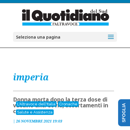
Seleziona una pagina
imperia
Donna morta dopo la terza dose di
vaccino anti Covid, accertamenti in
L'Altravoce dell'Italia
Cronache
SFOGLIA
corso
Salute e Assistenza
|
26 NOVEMBRE 2021 19:03