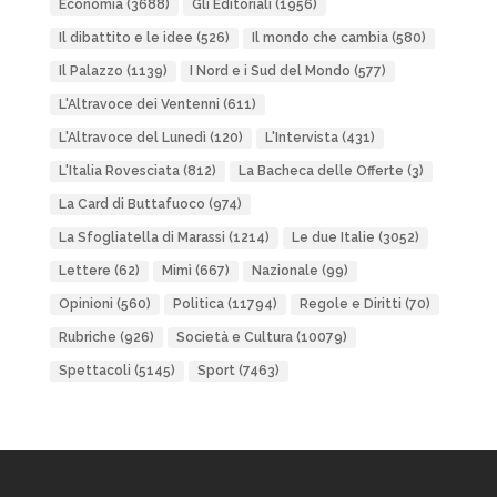
Economia
(3688)
Gli Editoriali
(1956)
Il dibattito e le idee
(526)
Il mondo che cambia
(580)
Il Palazzo
(1139)
I Nord e i Sud del Mondo
(577)
L'Altravoce dei Ventenni
(611)
L'Altravoce del Lunedì
(120)
L'Intervista
(431)
L'Italia Rovesciata
(812)
La Bacheca delle Offerte
(3)
La Card di Buttafuoco
(974)
La Sfogliatella di Marassi
(1214)
Le due Italie
(3052)
Lettere
(62)
Mimì
(667)
Nazionale
(99)
Opinioni
(560)
Politica
(11794)
Regole e Diritti
(70)
Rubriche
(926)
Società e Cultura
(10079)
Spettacoli
(5145)
Sport
(7463)