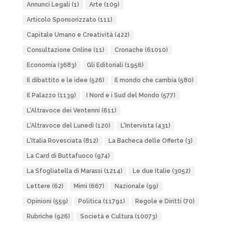
Annunci Legali
(1)
Arte
(109)
Articolo Sponsorizzato
(111)
Capitale Umano e Creatività
(422)
Consultazione Online
(11)
Cronache
(61010)
Economia
(3683)
Gli Editoriali
(1956)
Il dibattito e le idee
(526)
Il mondo che cambia
(580)
Il Palazzo
(1139)
I Nord e i Sud del Mondo
(577)
L'Altravoce dei Ventenni
(611)
L'Altravoce del Lunedì
(120)
L'Intervista
(431)
L'Italia Rovesciata
(812)
La Bacheca delle Offerte
(3)
La Card di Buttafuoco
(974)
La Sfogliatella di Marassi
(1214)
Le due Italie
(3052)
Lettere
(62)
Mimì
(667)
Nazionale
(99)
Opinioni
(559)
Politica
(11791)
Regole e Diritti
(70)
Rubriche
(926)
Società e Cultura
(10073)