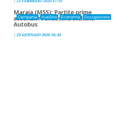
|
21 FEBBRAIO 2020 17:55
Maraia (M5S): Partite prime
assunzioni Industria Italiana
Campania
Avellino
Economia
Occupazione
Autobus
|
23 GENNAIO 2020 18:34