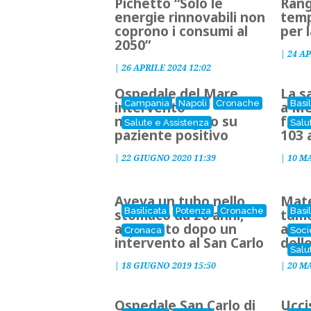
Pichetto “Solo le
Rang
energie rinnovabili non
temp
coprono i consumi al
per l
2050”
|
24 AP
|
26 APRILE 2024 12:02
Ospedale del Mare,
La s
Campania
Napoli
Cronache
Basi
intervento
a Me
neurochirurgico su
femo
Salute e Assistenza
Salu
paziente positivo
103 
|
22 GIUGNO 2020 11:39
|
10 M
Aveva un tubo nello
Mate
Basilicata
Potenza
Cronache
Basi
stomaco da 20 anni,
tumo
asportato dopo un
all’
Cronaca
Soci
intervento al San Carlo
dell
Salu
|
18 GIUGNO 2019 15:50
|
20 M
Ospedale San Carlo di
Ucci