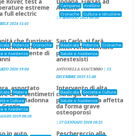
e Rover, test a
Dogana, Fuksas ad
Campania
Avellino
erature estreme
Avellino
a full electric
Cronache
Cultura e Istruzione
|
5 MAGGIO 2021 08:00
RILE 2024 15:41
anità che funziona:
San Carlo, si farà
licata
Potenza
Cronache
Basilicata
Potenza
Cronache
lfi intervento al
l’intervento rinviato
re su paziente di
per carenza di
te e Assistenza
Salute e Assistenza
anni
anestesisti
ARZO 2020 19:04
ANTONELLA GIACUMMO
|
11
DICEMBRE 2019 15:48
ra, asportato
Intervento di alta
licata
Matera
Basilicata
Società e Cultura
re di 45 centimetri
chirurgia a una
ospedale Madonna
paziente lucana affetta
età e Cultura
Salute e Assistenza
e Grazie
da forma grave
te e Assistenza
osteoporosi
AGGIO 2019 08:26
|
27 GENNAIO 2018 18:25
so in auto,
Peschereccio alla