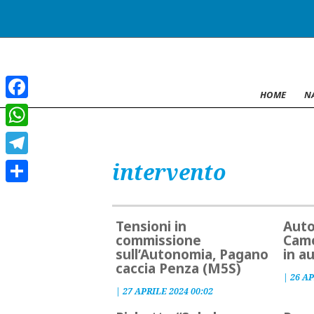
HOME
N
Facebook
WhatsApp
intervento
Telegram
Condividi
Tensioni in
Auto
commissione
Came
sull’Autonomia, Pagano
in au
caccia Penza (M5S)
|
26 AP
|
27 APRILE 2024 00:02