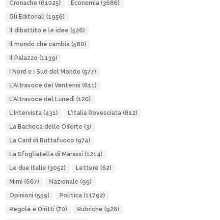
Cronache
(61025)
Economia
(3686)
Gli Editoriali
(1956)
Il dibattito e le idee
(526)
Il mondo che cambia
(580)
Il Palazzo
(1139)
I Nord e i Sud del Mondo
(577)
L'Altravoce dei Ventenni
(611)
L'Altravoce del Lunedì
(120)
L'Intervista
(431)
L'Italia Rovesciata
(812)
La Bacheca delle Offerte
(3)
La Card di Buttafuoco
(974)
La Sfogliatella di Marassi
(1214)
Le due Italie
(3052)
Lettere
(62)
Mimì
(667)
Nazionale
(99)
Opinioni
(559)
Politica
(11792)
Regole e Diritti
(70)
Rubriche
(926)