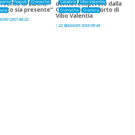
pania
Napoli
Cronache
Calabria
Vibo Valentia
tervento di Libera:
deriva recuperato dalla
Stato sia presente”
Capitaneria di Porto di
naca
Cronache
Cronaca
Vibo Valentia
UGNO 2017 06:52
|
22 MAGGIO 2016 09:46