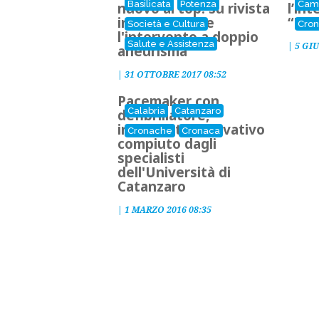
Basilicata
Potenza
Cam
nuovo al top: su rivista
l’in
internazionale
“Lo 
Società e Cultura
Cro
l'intervento a doppio
Salute e Assistenza
|
5 GI
aneurisma
|
31 OTTOBRE 2017 08:52
Pacemaker con
Calabria
Catanzaro
defibrillatore,
intervento innovativo
Cronache
Cronaca
compiuto dagli
specialisti
dell'Università di
Catanzaro
|
1 MARZO 2016 08:35