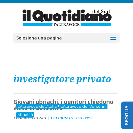
Seleziona una pagina
investigatore privato
Giovani ubriachi, i genitori chiedono
aiuto al detective
L'Altravoce dell'Italia
L'Altravoce dei Ventenni
SFOGLIA
Attualità
FEDERICO CENCI
|
1 FEBBRAIO 2021 08:22