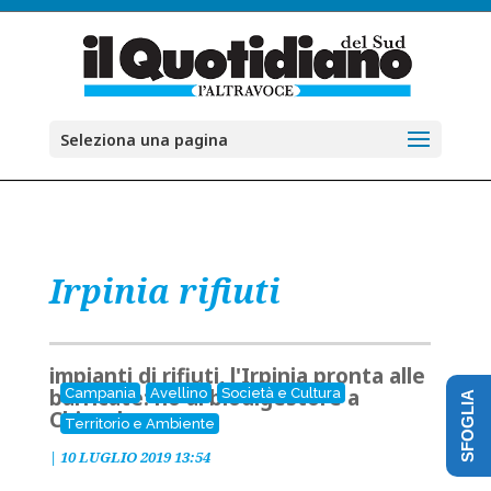
Seleziona una pagina
Irpinia rifiuti
impianti di rifiuti, l'Irpinia pronta alle
barricate: no al biodigestore a
Campania
Avellino
Società e Cultura
SFOGLIA
Chianche
Territorio e Ambiente
|
10 LUGLIO 2019 13:54