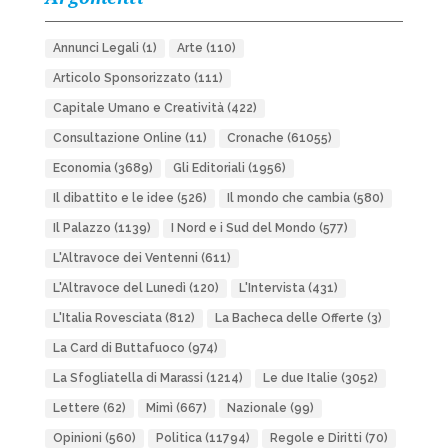
Annunci Legali
(1)
Arte
(110)
Articolo Sponsorizzato
(111)
Capitale Umano e Creatività
(422)
Consultazione Online
(11)
Cronache
(61055)
Economia
(3689)
Gli Editoriali
(1956)
Il dibattito e le idee
(526)
Il mondo che cambia
(580)
Il Palazzo
(1139)
I Nord e i Sud del Mondo
(577)
L'Altravoce dei Ventenni
(611)
L'Altravoce del Lunedì
(120)
L'Intervista
(431)
L'Italia Rovesciata
(812)
La Bacheca delle Offerte
(3)
La Card di Buttafuoco
(974)
La Sfogliatella di Marassi
(1214)
Le due Italie
(3052)
Lettere
(62)
Mimì
(667)
Nazionale
(99)
Opinioni
(560)
Politica
(11794)
Regole e Diritti
(70)