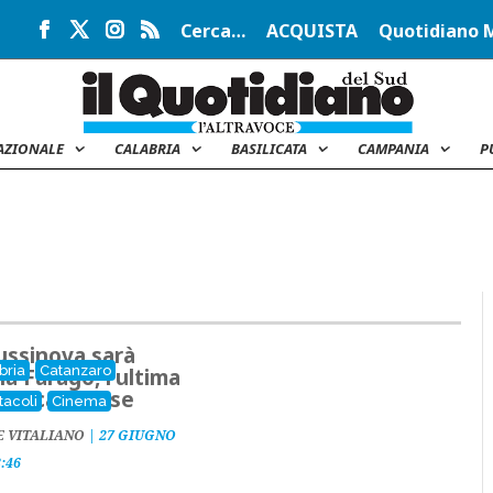
Cerca…
ACQUISTA
Quotidiano 
AZIONALE
CALABRIA
BASILICATA
CAMPANIA
P
ussinova sarà
bria
Catanzaro
ia Faragò, l'ultima
ra calabrese
tacoli
Cinema
E VITALIANO
|
27 GIUGNO
3:46