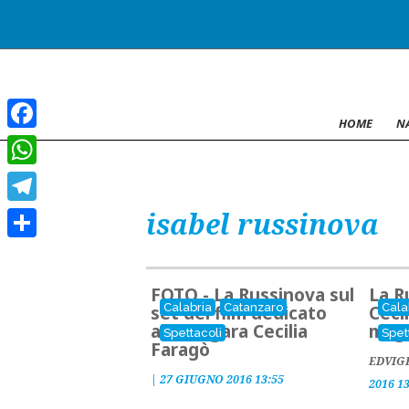
HOME
N
Facebook
WhatsApp
isabel russinova
Telegram
Condividi
FOTO - La Russinova sul
La R
Calabria
Catanzaro
Cala
set del film dedicato
Cecil
alla magara Cecilia
maga
Spettacoli
Spet
Faragò
EDVIG
|
27 GIUGNO 2016 13:55
2016 1