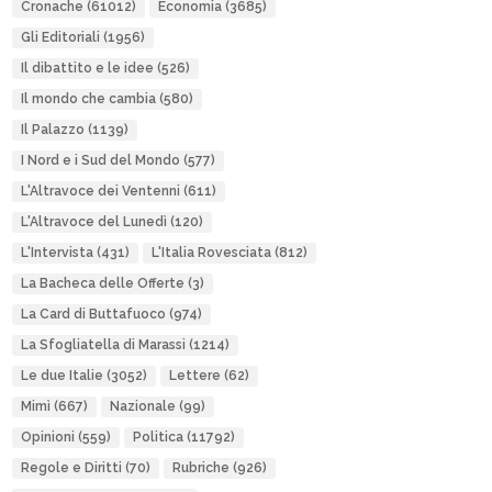
Cronache
(61012)
Economia
(3685)
Gli Editoriali
(1956)
Il dibattito e le idee
(526)
Il mondo che cambia
(580)
Il Palazzo
(1139)
I Nord e i Sud del Mondo
(577)
L'Altravoce dei Ventenni
(611)
L'Altravoce del Lunedì
(120)
L'Intervista
(431)
L'Italia Rovesciata
(812)
La Bacheca delle Offerte
(3)
La Card di Buttafuoco
(974)
La Sfogliatella di Marassi
(1214)
Le due Italie
(3052)
Lettere
(62)
Mimì
(667)
Nazionale
(99)
Opinioni
(559)
Politica
(11792)
Regole e Diritti
(70)
Rubriche
(926)