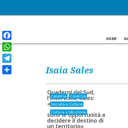
HOME
N
Facebook
WhatsApp
Isaia Sales
Telegram
Condividi
Quaderni del Sud,
Calabria
Cosenza
l'intervista, Sales:
«Nella storia
Società e Cultura
Cultura e Istruzione
sono le opportunità a
decidere il destino di
un territorio»