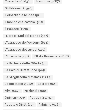
Cronache
(61036)
Economia
(3687)
Gli Editoriali
(1956)
Il dibattito e le idee
(526)
Il mondo che cambia
(580)
Il Palazzo
(1139)
I Nord e i Sud del Mondo
(577)
L'Altravoce dei Ventenni
(611)
L'Altravoce del Lunedì
(120)
L'Intervista
(431)
L'Italia Rovesciata
(812)
La Bacheca delle Offerte
(3)
La Card di Buttafuoco
(974)
La Sfogliatella di Marassi
(1214)
Le due Italie
(3052)
Lettere
(62)
Mimì
(667)
Nazionale
(99)
Opinioni
(559)
Politica
(11792)
Regole e Diritti
(70)
Rubriche
(926)