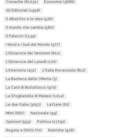
Cronache
(61031)
Economia
(3686)
Gli Editoriali
(1956)
Il dibattito e le idee
(526)
Il mondo che cambia
(580)
Il Palazzo
(1139)
I Nord e i Sud del Mondo
(577)
L'Altravoce dei Ventenni
(611)
L'Altravoce del Lunedì
(120)
L'Intervista
(431)
L'Italia Rovesciata
(812)
La Bacheca delle Offerte
(3)
La Card di Buttafuoco
(974)
La Sfogliatella di Marassi
(1214)
Le due Italie
(3052)
Lettere
(62)
Mimì
(667)
Nazionale
(99)
Opinioni
(559)
Politica
(11792)
Regole e Diritti
(70)
Rubriche
(926)