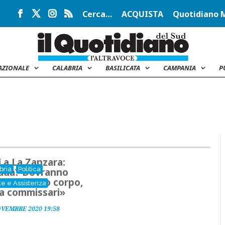
Cerca…
ACQUISTA
Quotidiano 
AZIONALE
CALABRIA
BASILICATA
CAMPANIA
P
ì a La Zanzara:
bria
Politica
ada? Dovranno
are sul mio corpo,
te e Assistenza
a commissari»
OVEMBRE 2020 19:58