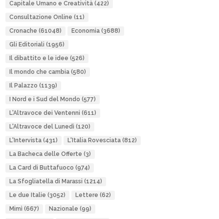
Capitale Umano e Creatività
(422)
Consultazione Online
(11)
Cronache
(61048)
Economia
(3688)
Gli Editoriali
(1956)
Il dibattito e le idee
(526)
Il mondo che cambia
(580)
Il Palazzo
(1139)
I Nord e i Sud del Mondo
(577)
L'Altravoce dei Ventenni
(611)
L'Altravoce del Lunedì
(120)
L'Intervista
(431)
L'Italia Rovesciata
(812)
La Bacheca delle Offerte
(3)
La Card di Buttafuoco
(974)
La Sfogliatella di Marassi
(1214)
Le due Italie
(3052)
Lettere
(62)
Mimì
(667)
Nazionale
(99)