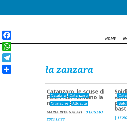
HOME
N
Facebook
WhatsApp
la zanzara
Telegram
Condividi
Catanzaro, le scuse di
Spirl
Calabria
Catanzaro
Cala
Feltri non fermano la
«Str
mobilitazione
pass
Cronache
Attualità
Salu
bast
MARIA RITA GALATI
|
3 LUGLIO
|
17 N
2024 12:28