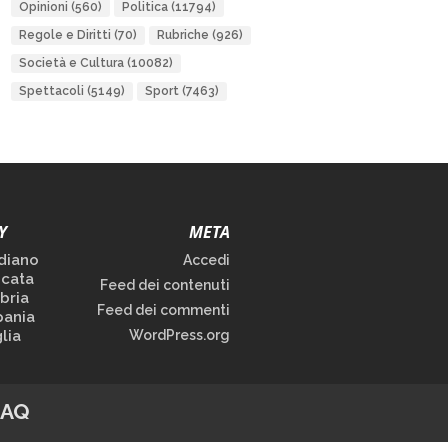
Opinioni
(560)
Politica
(11794)
Regole e Diritti
(70)
Rubriche
(926)
Società e Cultura
(10082)
Spettacoli
(5149)
Sport
(7463)
Y
META
diano
Accedi
icata
Feed dei contenuti
bria
Feed dei commenti
ania
lia
WordPress.org
FAQ