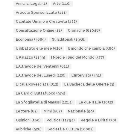
Annunci Legali
(1)
Arte
(110)
Articolo Sponsorizzato
(111)
Capitale Umano e Creatività
(422)
Consultazione Online
(11)
Cronache
(61048)
Economia
(3689)
Gli Editoriali
(1956)
Il dibattito e le idee
(526)
Il mondo che cambia
(580)
Il Palazzo
(1139)
I Nord e i Sud del Mondo
(577)
L'Altravoce dei Ventenni
(611)
L'Altravoce del Lunedì
(120)
L'Intervista
(431)
L'Italia Rovesciata
(812)
La Bacheca delle Offerte
(3)
La Card di Buttafuoco
(974)
La Sfogliatella di Marassi
(1214)
Le due Italie
(3052)
Lettere
(62)
Mimì
(667)
Nazionale
(99)
Opinioni
(560)
Politica
(11794)
Regole e Diritti
(70)
Rubriche
(926)
Società e Cultura
(10082)