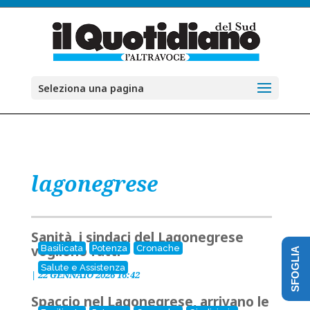
Seleziona una pagina
lagonegrese
Sanità, i sindaci del Lagonegrese
vogliono fatti
Basilicata
Potenza
Cronache
SFOGLIA
Salute e Assistenza
|
22 GENNAIO 2026 16:42
Spaccio nel Lagonegrese, arrivano le