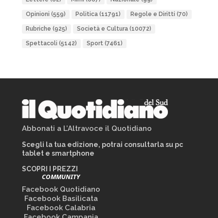
Opinioni
(559)
Politica
(11791)
Regole e Diritti
(70)
Rubriche
(925)
Società e Cultura
(10072)
Spettacoli
(5142)
Sport
(7461)
Abbonati a L’Altravoce il Quotidiano
Scegli la tua edizione, potrai consultarla su pc
tablet e smartphone
SCOPRI I PREZZI
COMMUNITY
Facebook Quotidiano
Facebook Basilicata
Facebook Calabria
Facebook Campania