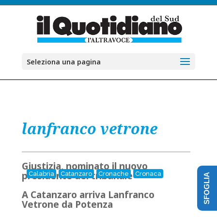
Seleziona una pagina
lanfranco vetrone
Giustizia, nominato il nuovo
presidente del tribunale
Calabria
Catanzaro
Cronache
Cronaca
SFOGLIA
A Catanzaro arriva Lanfranco
Vetrone da Potenza