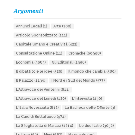
Argomenti
Annunci Legali
(1)
Arte
(108)
Articolo Sponsorizzato
(111)
Capitale Umano e Creatività
(422)
Consultazione Online
(11)
Cronache
(60998)
Economia
(3683)
Gli Editoriali
(1956)
Il dibattito e le idee
(526)
Il mondo che cambia
(580)
Il Palazzo
(1139)
I Nord e i Sud del Mondo
(577)
L'Altravoce dei Ventenni
(611)
L'Altravoce del Lunedì
(120)
L'Intervista
(430)
L'Italia Rovesciata
(812)
La Bacheca delle Offerte
(3)
La Card di Buttafuoco
(974)
La Sfogliatella di Marassi
(1214)
Le due Italie
(3052)
Lettere
(62)
Mimì
(667)
Nazionale
(99)