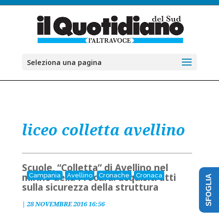
Seleziona una pagina
liceo colletta avellino
Scuole, “Colletta” di Avellino nel
mirino della Procura: acquisiti atti
Campania
Avellino
Cronache
Cronaca
SFOGLIA
sulla sicurezza della struttura
|
28 NOVEMBRE 2016 16:56