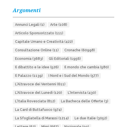
Argomenti
Annunci Legali
(1)
Arte
(108)
Articolo Sponsorizzato
(111)
Capitale Umano e Creatività
(422)
Consultazione Online
(11)
Cronache
(60998)
Economia
(3683)
Gli Editoriali
(1956)
Il dibattito e le idee
(526)
Il mondo che cambia
(580)
Il Palazzo
(1139)
I Nord e i Sud del Mondo
(577)
L'Altravoce dei Ventenni
(611)
L'Altravoce del Lunedì
(120)
L'Intervista
(430)
L'Italia Rovesciata
(812)
La Bacheca delle Offerte
(3)
La Card di Buttafuoco
(974)
La Sfogliatella di Marassi
(1214)
Le due Italie
(3052)
Lettere
(62)
Mimì
(667)
Nazionale
(99)