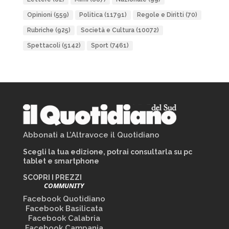
Opinioni
(559)
Politica
(11791)
Regole e Diritti
(70)
Rubriche
(925)
Società e Cultura
(10072)
Spettacoli
(5142)
Sport
(7461)
Abbonati a L’Altravoce il Quotidiano
Scegli la tua edizione, potrai consultarla su pc
tablet e smartphone
SCOPRI I PREZZI
COMMUNITY
Facebook Quotidiano
Facebook Basilicata
Facebook Calabria
Facebook Campania