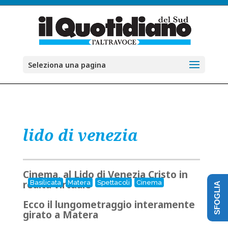
Seleziona una pagina
lido di venezia
Cinema, al Lido di Venezia Cristo in
realtà virtuale
Basilicata
Matera
Spettacoli
Cinema
SFOGLIA
Ecco il lungometraggio interamente
girato a Matera