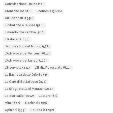
Consultazione Online
(11)
Cronache
(61018)
Economia
(3686)
Gli Editoriali
(1956)
Il dibattito e le idee
(526)
Il mondo che cambia
(580)
Il Palazzo
(1139)
I Nord e i Sud del Mondo
(577)
L'Altravoce dei Ventenni
(611)
L'Altravoce del Lunedì
(120)
L'Intervista
(431)
L'Italia Rovesciata
(812)
La Bacheca delle Offerte
(3)
La Card di Buttafuoco
(974)
La Sfogliatella di Marassi
(1214)
Le due Italie
(3052)
Lettere
(62)
Mimì
(667)
Nazionale
(99)
Opinioni
(559)
Politica
(11792)