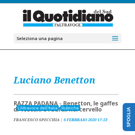
Seleziona una pagina
Luciano Benetton
RAZZA PADANA - Benetton, le gaffes
di Toscani e i bufali nel cervello
L'Altravoce dell'Italia
Rubriche
SFOGLIA
FRANCESCO SPECCHIA
|
6 FEBBRAIO 2020 17:23