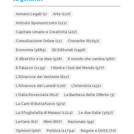
Annunci Legali
(1)
Arte
(110)
Articolo Sponsorizzato
(111)
Capitale Umano e Creatività
(422)
Consultazione Online
(11)
Cronache
(61052)
Economia
(3689)
Gli Editoriali
(1956)
Il dibattito e le idee
(526)
Il mondo che cambia
(580)
Il Palazzo
(1139)
I Nord e i Sud del Mondo
(577)
L'Altravoce dei Ventenni
(611)
L'Altravoce del Lunedì
(120)
L'Intervista
(431)
L'Italia Rovesciata
(812)
La Bacheca delle Offerte
(3)
La Card di Buttafuoco
(974)
La Sfogliatella di Marassi
(1214)
Le due Italie
(3052)
Lettere
(62)
Mimì
(667)
Nazionale
(99)
Opinioni
(560)
Politica
(11794)
Regole e Diritti
(70)