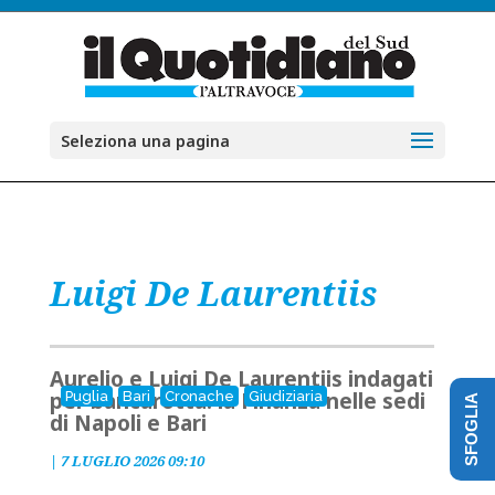
Seleziona una pagina
Luigi De Laurentiis
Aurelio e Luigi De Laurentiis indagati
per bancarotta: la Finanza nelle sedi
Puglia
Bari
Cronache
Giudiziaria
SFOGLIA
di Napoli e Bari
|
7 LUGLIO 2026 09:10