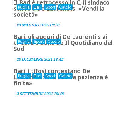
Il Bari è retrocesso in C, il sindaco
scrive a De Laurentiis: «Vendi la
Puglia
Bari
Sport
Calcio
società»
|
23 MAGGIO 2026 19:20
Bari, gli auguri di De Laurentiis ai
tifosi e il dono de Il Quotidiano del
Puglia
Sport
Calcio
Sud
|
10 DICEMBRE 2021 18:42
Bari, i tifosi contestano De
Laurentiis: «La nostra pazienza è
Puglia
Bari
Sport
Calcio
finita»
|
2 SETTEMBRE 2021 10:48