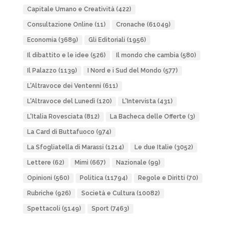
Capitale Umano e Creatività
(422)
Consultazione Online
(11)
Cronache
(61049)
Economia
(3689)
Gli Editoriali
(1956)
Il dibattito e le idee
(526)
Il mondo che cambia
(580)
Il Palazzo
(1139)
I Nord e i Sud del Mondo
(577)
L'Altravoce dei Ventenni
(611)
L'Altravoce del Lunedì
(120)
L'Intervista
(431)
L'Italia Rovesciata
(812)
La Bacheca delle Offerte
(3)
La Card di Buttafuoco
(974)
La Sfogliatella di Marassi
(1214)
Le due Italie
(3052)
Lettere
(62)
Mimì
(667)
Nazionale
(99)
Opinioni
(560)
Politica
(11794)
Regole e Diritti
(70)
Rubriche
(926)
Società e Cultura
(10082)
Spettacoli
(5149)
Sport
(7463)