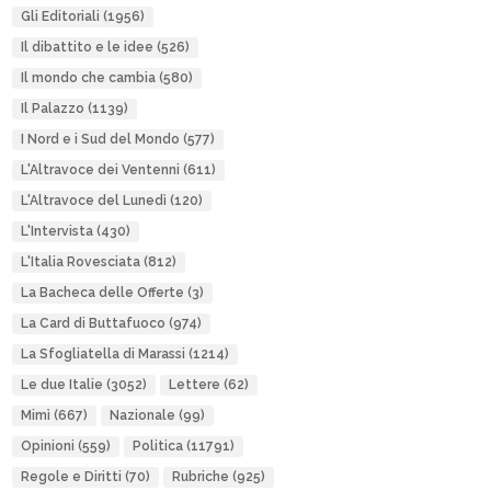
Gli Editoriali
(1956)
Il dibattito e le idee
(526)
Il mondo che cambia
(580)
Il Palazzo
(1139)
I Nord e i Sud del Mondo
(577)
L'Altravoce dei Ventenni
(611)
L'Altravoce del Lunedì
(120)
L'Intervista
(430)
L'Italia Rovesciata
(812)
La Bacheca delle Offerte
(3)
La Card di Buttafuoco
(974)
La Sfogliatella di Marassi
(1214)
Le due Italie
(3052)
Lettere
(62)
Mimì
(667)
Nazionale
(99)
Opinioni
(559)
Politica
(11791)
Regole e Diritti
(70)
Rubriche
(925)