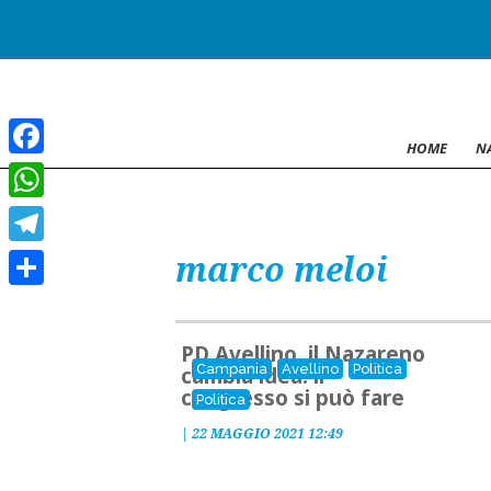
HOME
N
Facebook
WhatsApp
marco meloi
Telegram
Condividi
PD Avellino, il Nazareno
Campania
Avellino
Politica
cambia idea: il
congresso si può fare
Politica
|
22 MAGGIO 2021 12:49