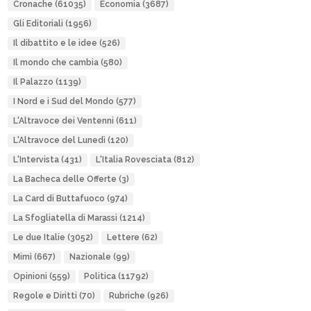
Cronache
(61035)
Economia
(3687)
Gli Editoriali
(1956)
Il dibattito e le idee
(526)
Il mondo che cambia
(580)
Il Palazzo
(1139)
I Nord e i Sud del Mondo
(577)
L'Altravoce dei Ventenni
(611)
L'Altravoce del Lunedì
(120)
L'Intervista
(431)
L'Italia Rovesciata
(812)
La Bacheca delle Offerte
(3)
La Card di Buttafuoco
(974)
La Sfogliatella di Marassi
(1214)
Le due Italie
(3052)
Lettere
(62)
Mimì
(667)
Nazionale
(99)
Opinioni
(559)
Politica
(11792)
Regole e Diritti
(70)
Rubriche
(926)