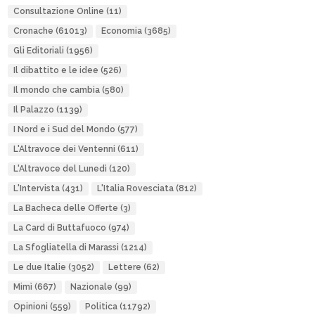
Consultazione Online
(11)
Cronache
(61013)
Economia
(3685)
Gli Editoriali
(1956)
Il dibattito e le idee
(526)
Il mondo che cambia
(580)
Il Palazzo
(1139)
I Nord e i Sud del Mondo
(577)
L'Altravoce dei Ventenni
(611)
L'Altravoce del Lunedì
(120)
L'Intervista
(431)
L'Italia Rovesciata
(812)
La Bacheca delle Offerte
(3)
La Card di Buttafuoco
(974)
La Sfogliatella di Marassi
(1214)
Le due Italie
(3052)
Lettere
(62)
Mimì
(667)
Nazionale
(99)
Opinioni
(559)
Politica
(11792)