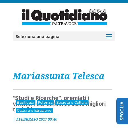
Seleziona una pagina
Mariassunta Telesca
“Studi e Ricerche”, premiati i
vincitori del concorso sulle migliori
Basilicata
Potenza
Società e Cultura
SFOGLIA
tesi di laurea
Cultura e Istruzione
|
4 FEBBRAIO 2017 09:40