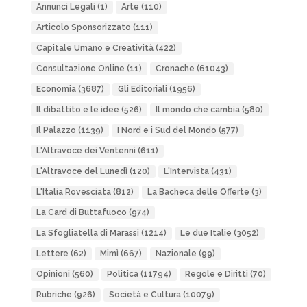
Annunci Legali
(1)
Arte
(110)
Articolo Sponsorizzato
(111)
Capitale Umano e Creatività
(422)
Consultazione Online
(11)
Cronache
(61043)
Economia
(3687)
Gli Editoriali
(1956)
Il dibattito e le idee
(526)
Il mondo che cambia
(580)
Il Palazzo
(1139)
I Nord e i Sud del Mondo
(577)
L'Altravoce dei Ventenni
(611)
L'Altravoce del Lunedì
(120)
L'Intervista
(431)
L'Italia Rovesciata
(812)
La Bacheca delle Offerte
(3)
La Card di Buttafuoco
(974)
La Sfogliatella di Marassi
(1214)
Le due Italie
(3052)
Lettere
(62)
Mimì
(667)
Nazionale
(99)
Opinioni
(560)
Politica
(11794)
Regole e Diritti
(70)
Rubriche
(926)
Società e Cultura
(10079)