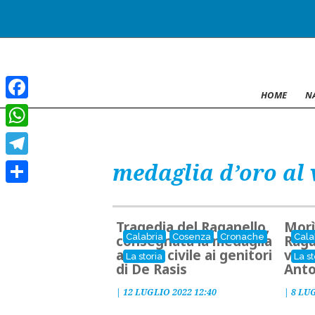
HOME
N
Facebook
WhatsApp
medaglia d’oro al 
Telegram
Condividi
Tragedia del Raganello,
Morì
Calabria
Cosenza
Cronache
Cala
consegnata la medaglia
Raga
al valor civile ai genitori
valor
La storia
La st
di De Rasis
Anto
|
12 LUGLIO 2022 12:40
|
8 LUG