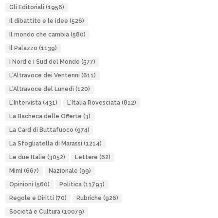
Gli Editoriali
(1956)
Il dibattito e le idee
(526)
Il mondo che cambia
(580)
Il Palazzo
(1139)
I Nord e i Sud del Mondo
(577)
L'Altravoce dei Ventenni
(611)
L'Altravoce del Lunedì
(120)
L'Intervista
(431)
L'Italia Rovesciata
(812)
La Bacheca delle Offerte
(3)
La Card di Buttafuoco
(974)
La Sfogliatella di Marassi
(1214)
Le due Italie
(3052)
Lettere
(62)
Mimì
(667)
Nazionale
(99)
Opinioni
(560)
Politica
(11793)
Regole e Diritti
(70)
Rubriche
(926)
Società e Cultura
(10079)