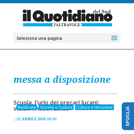
Seleziona una pagina
messa a disposizione
Scuola, l'urlo dei precari lucani:
violati i nostri diritti
Basilicata
Società e Cultura
Cultura e Istruzione
SFOGLIA
|
21 APRILE 2020 16:55