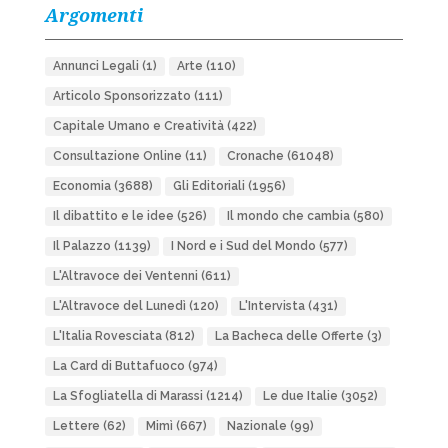
Argomenti
Annunci Legali
(1)
Arte
(110)
Articolo Sponsorizzato
(111)
Capitale Umano e Creatività
(422)
Consultazione Online
(11)
Cronache
(61048)
Economia
(3688)
Gli Editoriali
(1956)
Il dibattito e le idee
(526)
Il mondo che cambia
(580)
Il Palazzo
(1139)
I Nord e i Sud del Mondo
(577)
L'Altravoce dei Ventenni
(611)
L'Altravoce del Lunedì
(120)
L'Intervista
(431)
L'Italia Rovesciata
(812)
La Bacheca delle Offerte
(3)
La Card di Buttafuoco
(974)
La Sfogliatella di Marassi
(1214)
Le due Italie
(3052)
Lettere
(62)
Mimì
(667)
Nazionale
(99)