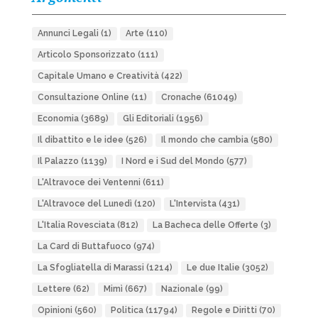
Annunci Legali
(1)
Arte
(110)
Articolo Sponsorizzato
(111)
Capitale Umano e Creatività
(422)
Consultazione Online
(11)
Cronache
(61049)
Economia
(3689)
Gli Editoriali
(1956)
Il dibattito e le idee
(526)
Il mondo che cambia
(580)
Il Palazzo
(1139)
I Nord e i Sud del Mondo
(577)
L'Altravoce dei Ventenni
(611)
L'Altravoce del Lunedì
(120)
L'Intervista
(431)
L'Italia Rovesciata
(812)
La Bacheca delle Offerte
(3)
La Card di Buttafuoco
(974)
La Sfogliatella di Marassi
(1214)
Le due Italie
(3052)
Lettere
(62)
Mimì
(667)
Nazionale
(99)
Opinioni
(560)
Politica
(11794)
Regole e Diritti
(70)