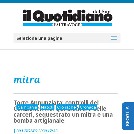
Seleziona una pagina
mitra
Torre Annunziata: controlli dei
Carabinieri nel Quadrilatero delle
Campania
Napoli
Cronache
Cronaca
SFOGLIA
carceri, sequestrato un mitra e una
bomba artigianale
|
30 LUGLIO 2020 17:32