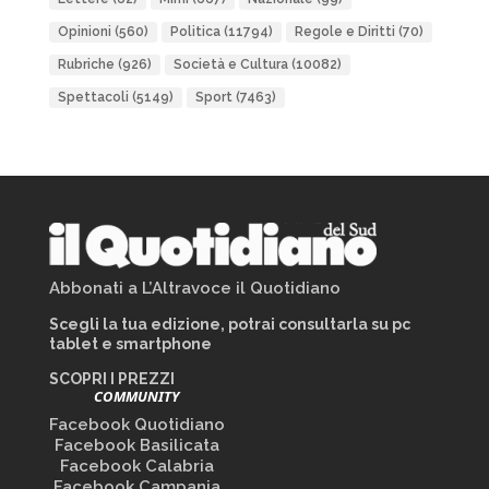
Opinioni
(560)
Politica
(11794)
Regole e Diritti
(70)
Rubriche
(926)
Società e Cultura
(10082)
Spettacoli
(5149)
Sport
(7463)
Abbonati a L’Altravoce il Quotidiano
Scegli la tua edizione, potrai consultarla su pc
tablet e smartphone
SCOPRI I PREZZI
COMMUNITY
Facebook Quotidiano
Facebook Basilicata
Facebook Calabria
Facebook Campania