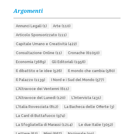
Argomenti
Annunci Legali
(1)
Arte
(110)
Articolo Sponsorizzato
(111)
Capitale Umano e Creatività
(422)
Consultazione Online
(11)
Cronache
(61050)
Economia
(3689)
Gli Editoriali
(1956)
Il dibattito e le idee
(526)
Il mondo che cambia
(580)
Il Palazzo
(1139)
I Nord e i Sud del Mondo
(577)
L'Altravoce dei Ventenni
(611)
L'Altravoce del Lunedì
(120)
L'Intervista
(431)
L'Italia Rovesciata
(812)
La Bacheca delle Offerte
(3)
La Card di Buttafuoco
(974)
La Sfogliatella di Marassi
(1214)
Le due Italie
(3052)
Lettere
(62)
Mimì
(667)
Nazionale
(99)