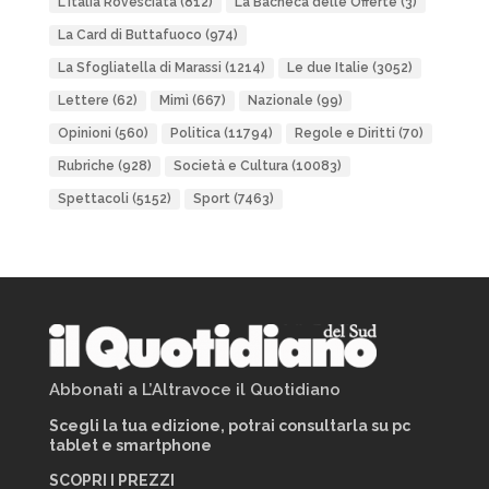
L'Italia Rovesciata
(812)
La Bacheca delle Offerte
(3)
La Card di Buttafuoco
(974)
La Sfogliatella di Marassi
(1214)
Le due Italie
(3052)
Lettere
(62)
Mimì
(667)
Nazionale
(99)
Opinioni
(560)
Politica
(11794)
Regole e Diritti
(70)
Rubriche
(928)
Società e Cultura
(10083)
Spettacoli
(5152)
Sport
(7463)
Abbonati a L’Altravoce il Quotidiano
Scegli la tua edizione, potrai consultarla su pc
tablet e smartphone
SCOPRI I PREZZI