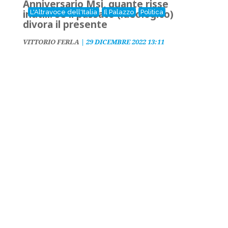
Anniversario Msi, quante risse
inutili: se il passato (ideologico)
L'Altravoce dell'Italia
Il Palazzo
Politica
divora il presente
VITTORIO FERLA
|
29 DICEMBRE 2022 13:11