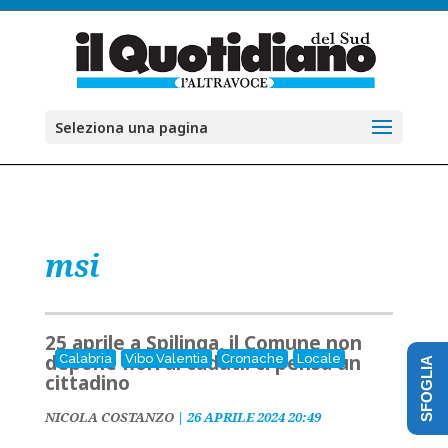
Seleziona una pagina
msi
25 aprile a Spilinga, il Comune non
depone fiori ai caduti: ci pensa un
Calabria
Vibo Valentia
Cronache
Locale
SFOGLIA
cittadino
NICOLA COSTANZO
|
26 APRILE 2024 20:49