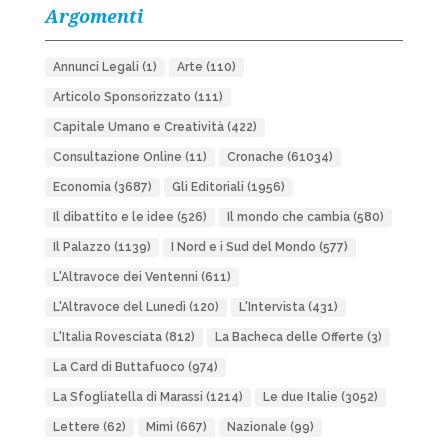
Argomenti
Annunci Legali
(1)
Arte
(110)
Articolo Sponsorizzato
(111)
Capitale Umano e Creatività
(422)
Consultazione Online
(11)
Cronache
(61034)
Economia
(3687)
Gli Editoriali
(1956)
Il dibattito e le idee
(526)
Il mondo che cambia
(580)
Il Palazzo
(1139)
I Nord e i Sud del Mondo
(577)
L'Altravoce dei Ventenni
(611)
L'Altravoce del Lunedì
(120)
L'Intervista
(431)
L'Italia Rovesciata
(812)
La Bacheca delle Offerte
(3)
La Card di Buttafuoco
(974)
La Sfogliatella di Marassi
(1214)
Le due Italie
(3052)
Lettere
(62)
Mimì
(667)
Nazionale
(99)