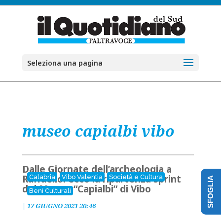
Seleziona una pagina
museo capialbi vibo
Dalle Giornate dell’archeologia a
Raffaello: ecco la ripartenza sprint
Calabria
Vibo Valentia
Società e Cultura
SFOGLIA
del Museo “Capialbi” di Vibo
Beni Culturali
|
17 GIUGNO 2021 20:46