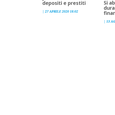
Si a
depositi e prestiti
dura
|
27 APRILE 2020 18:02
fina
|
13 A