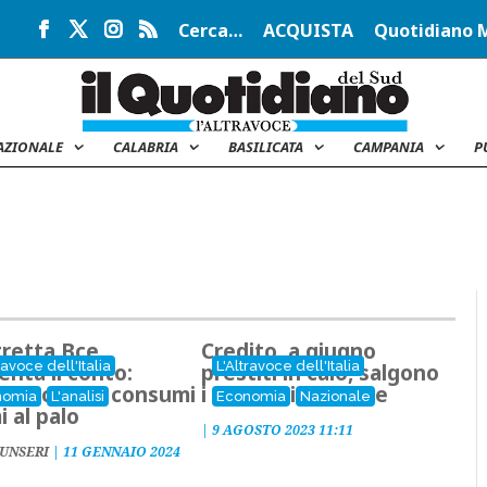
Cerca…
ACQUISTA
Quotidiano 
AZIONALE
CALABRIA
BASILICATA
CAMPANIA
P
tretta Bce
Credito, a giugno
ravoce dell'Italia
L'Altravoce dell'Italia
enta il conto:
prestiti in calo, salgono
i record e consumi
i tassi di interesse
nomia
L'analisi
Economia
Nazionale
i al palo
|
9 AGOSTO 2023 11:11
SUNSERI
|
11 GENNAIO 2024