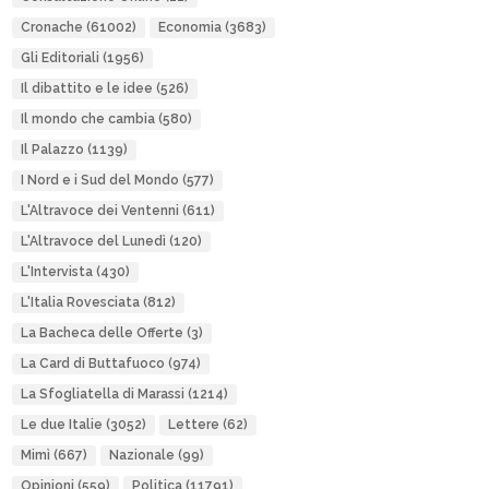
Cronache
(61002)
Economia
(3683)
Gli Editoriali
(1956)
Il dibattito e le idee
(526)
Il mondo che cambia
(580)
Il Palazzo
(1139)
I Nord e i Sud del Mondo
(577)
L'Altravoce dei Ventenni
(611)
L'Altravoce del Lunedì
(120)
L'Intervista
(430)
L'Italia Rovesciata
(812)
La Bacheca delle Offerte
(3)
La Card di Buttafuoco
(974)
La Sfogliatella di Marassi
(1214)
Le due Italie
(3052)
Lettere
(62)
Mimì
(667)
Nazionale
(99)
Opinioni
(559)
Politica
(11791)