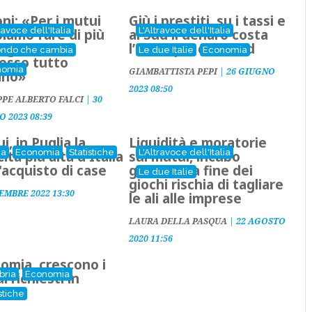
ni: «Per i mutui
Giù i prestiti, su i tassi e
ravoce dell'Italia
L'Altravoce dell'Italia
iamo fare di più
al Sud il denaro costa
migranti un
l’1% in più del Nord
ondo che cambia
Le due Italie
Economia
esso tutto
nomia
GIAMBATTISTA PEPI
|
26 GIUGNO
iano»
2023 08:50
PPE ALBERTO FALCI
|
30
 2023 08:39
i, in Puglia la
Liquidità e moratorie
ia
Economia
Statistiche
L'Altravoce dell'Italia
ita più alta d'Italia
sui mutui, incubo
l'acquisto di case
gennaio: la fine dei
Le due Italie
giochi rischia di tagliare
EMBRE 2022 13:30
le ali alle imprese
LAURA DELLA PASQUA
|
22 AGOSTO
2020 11:56
omia, crescono i
bria
Economia
i richiesti in
bria
stiche