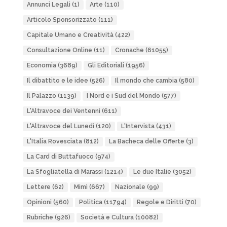
Annunci Legali
(1)
Arte
(110)
Articolo Sponsorizzato
(111)
Capitale Umano e Creatività
(422)
Consultazione Online
(11)
Cronache
(61055)
Economia
(3689)
Gli Editoriali
(1956)
Il dibattito e le idee
(526)
Il mondo che cambia
(580)
Il Palazzo
(1139)
I Nord e i Sud del Mondo
(577)
L'Altravoce dei Ventenni
(611)
L'Altravoce del Lunedì
(120)
L'Intervista
(431)
L'Italia Rovesciata
(812)
La Bacheca delle Offerte
(3)
La Card di Buttafuoco
(974)
La Sfogliatella di Marassi
(1214)
Le due Italie
(3052)
Lettere
(62)
Mimì
(667)
Nazionale
(99)
Opinioni
(560)
Politica
(11794)
Regole e Diritti
(70)
Rubriche
(926)
Società e Cultura
(10082)