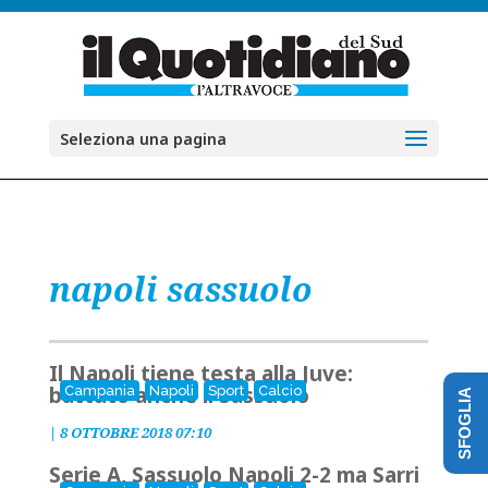
Seleziona una pagina
napoli sassuolo
Il Napoli tiene testa alla Juve:
battuto anche il Sassuolo
Campania
Napoli
Sport
Calcio
SFOGLIA
|
8 OTTOBRE 2018 07:10
Serie A, Sassuolo Napoli 2-2 ma Sarri