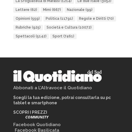
La Sfogliatella di Marassi
(1214)
Le due Italie
(3052)
Lettere
(62)
Mimì
(667)
Nazionale
(99)
Opinioni
(559)
Politica
(11791)
Regole e Diritti
(70)
Rubriche
(925)
Società e Cultura
(10072)
Spettacoli
(5142)
Sport
(7461)
Abbonati a L’Altravoce il Quotidiano
Scegli la tua edizione, potrai consultarla su pc
tablet e smartphone
SCOPRI I PREZZI
COMMUNITY
Facebook Quotidiano
Facebook Basilicata