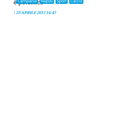
è polemico
Campania
Napoli
Sport
Calcio
|
23 APRILE 2017 14:47