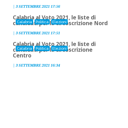
|
3 SETTEMBRE 2021 17:56
Calabria al Voto 2021, le liste di
candidati per la circoscrizione Nord
Calabria
Politica
Elezioni
|
3 SETTEMBRE 2021 17:51
Calabria al Voto 2021, le liste di
candidati per la circoscrizione
Calabria
Politica
Elezioni
Centro
|
3 SETTEMBRE 2021 16:34