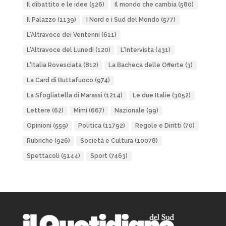
Il dibattito e le idee
(526)
Il mondo che cambia
(580)
Il Palazzo
(1139)
I Nord e i Sud del Mondo
(577)
L'Altravoce dei Ventenni
(611)
L'Altravoce del Lunedì
(120)
L'Intervista
(431)
L'Italia Rovesciata
(812)
La Bacheca delle Offerte
(3)
La Card di Buttafuoco
(974)
La Sfogliatella di Marassi
(1214)
Le due Italie
(3052)
Lettere
(62)
Mimì
(667)
Nazionale
(99)
Opinioni
(559)
Politica
(11792)
Regole e Diritti
(70)
Rubriche
(926)
Società e Cultura
(10078)
Spettacoli
(5144)
Sport
(7463)