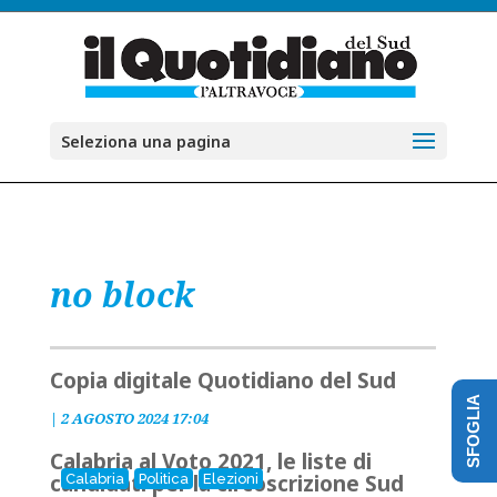
Seleziona una pagina
no block
Copia digitale Quotidiano del Sud
SFOGLIA
|
2 AGOSTO 2024 17:04
Calabria al Voto 2021, le liste di
candidati per la circoscrizione Sud
Calabria
Politica
Elezioni