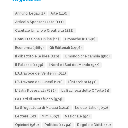
Annunci Legali
(1)
Arte
(110)
Articolo Sponsorizzato
(111)
Capitale Umano e Creatività
(422)
Consultazione Online
(11)
Cronache
(61048)
Economia
(3689)
Gli Editoriali
(1956)
Il dibattito e le idee
(526)
Il mondo che cambia
(580)
Il Palazzo
(1139)
I Nord e i Sud del Mondo
(577)
L'Altravoce dei Ventenni
(611)
L'Altravoce del Lunedì
(120)
L'Intervista
(431)
L'Italia Rovesciata
(812)
La Bacheca delle Offerte
(3)
La Card di Buttafuoco
(974)
La Sfogliatella di Marassi
(1214)
Le due Italie
(3052)
Lettere
(62)
Mimì
(667)
Nazionale
(99)
Opinioni
(560)
Politica
(11794)
Regole e Diritti
(70)